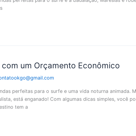
ondas perfeitas para o surfe e a badalação, Maresias é rod
is
s com um Orçamento Econômico
ontatookgo@gmail.com
ondas perfeitas para o surfe e uma vida noturna animada. 
paulista, está enganado! Com algumas dicas simples, você p
estino tem a