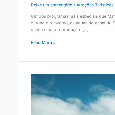
de
Deixe um comentário
/
Atrações Turisticas
Baleias
em
Um dos programas mais especiais que Mare
Maresias:
outono e o inverno, as águas do canal de
o
quentes para reprodução. […]
guia
completo
Read More »
para
ver
esses
gigantes
Como
chegar
em
Maresias:
Guia
completo