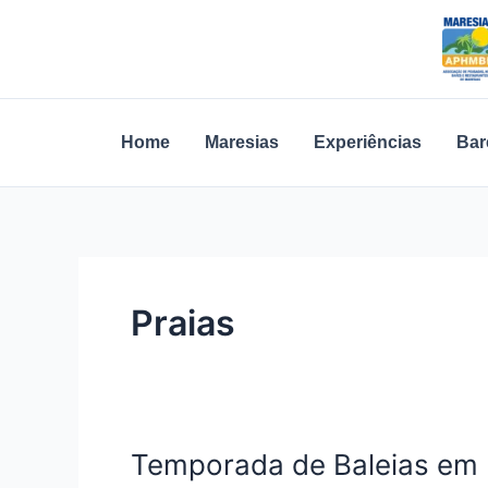
Ir
para
o
conteúdo
Home
Maresias
Experiências
Bar
Praias
Temporada de Baleias em M
Temporada