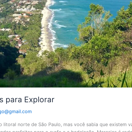
s para Explorar
go@gmail.com
 litoral norte de São Paulo, mas você sabia que existem vá