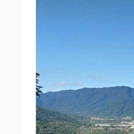
Praias
Perto
de
Maresias
para
Explorar