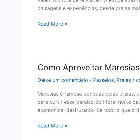
valem muito a pena visitar? Além de suas 
paisagens e experiências, desde praias ma
Read More »
Como Aproveitar Maresia
Como
Aproveitar
Deixe um comentário
/
Passeios
,
Praias
/
c
Maresias
com
Maresias é famosa por suas belas praias, 
um
para curtir esse paraíso do litoral norte 
Orçamento
econômica, desfrutando de tudo o que o d
Econômico
Read More »