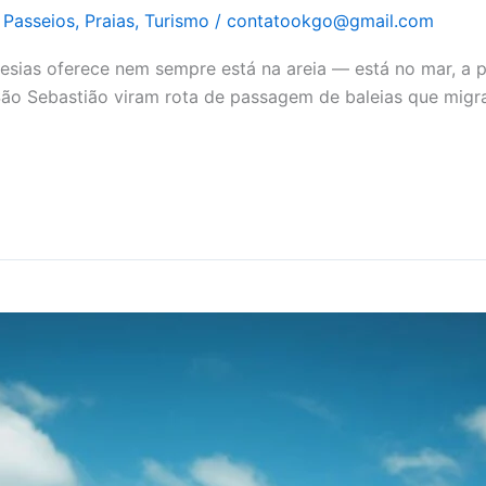
,
Passeios
,
Praias
,
Turismo
/
contatookgo@gmail.com
sias oferece nem sempre está na areia — está no mar, a p
 São Sebastião viram rota de passagem de baleias que mig